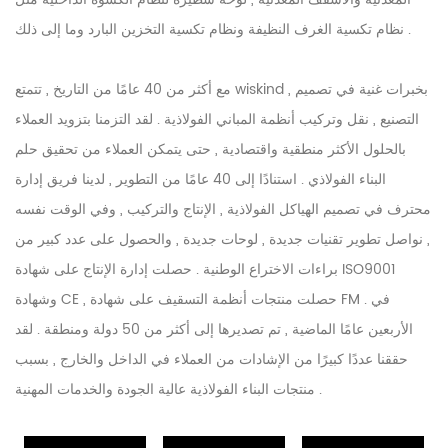
نظام تكسية الغرف النظيفة ونظام تكسية التخزين البارد وما إلى ذلك .
مع أكثر من 40 عامًا من التاريخ , تتمتع wiskind بخبرات غنية في تصميم ,
التصنيع , نقل وتركيب أنظمة المباني الفولاذية . لقد التزمنا بتزويد العملاء
بالحلول الأكثر منطقية واقتصادية , حتى يتمكن العملاء من تحقيق حلم
البناء الفولاذي . استنادًا إلى 40 عامًا من التطوير , لدينا فريق إدارة
محترف في تصميم الهياكل الفولاذية , الإنتاج والتركيب , وفي الوقت نفسه
, نواصل تطوير تقنيات جديدة , لوحات جديدة , والحصول على عدد كبير من
براءات الاختراع الوطنية . حصلت إدارة الإنتاج على شهادة ISO9001
وشهادة CE , حصلت منتجات أنظمة التسقيف على شهادة FM . في
الأربعين عامًا الماضية , تم تصديرها إلى أكثر من 50 دولة ومنطقة . لقد
حققنا عددًا كبيرًا من الإشادات من العملاء في الداخل والخارج , بسبب
منتجات البناء الفولاذية عالية الجودة والخدمات المهنية .