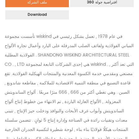
360 افتراضية جولة
ملف الشركة
Download
تأسست مجموعة wiskind في عام 1978 , تعمل بشكل رئيسي في
المباني الفولاذية ولفائف الصلب المدرفلة على البارد وأعمال تجارة الألواح
الفولاذية المطلية . SHANDONG WISKIND ARCHITECTURAL STEEL
CO . , LTD هي إحدى الشركات التابعة لمجموعة wiskind . , التي تعد أكثر
مصنعي ومقدمي خدمة الكسوة المعدنية والمنتجات الهيكلية الفولاذية. تقع
قاعدة التصنيع في منطقة التنمية الاقتصادية للملاكمة , مقاطعة شاندونغ ,
الصين . وهي تغطي أكثر من 666 , 666 مترًا مربعًا . ألواح الساندويتش
المعزولة. , الألواح العازلة الباردة , تم الانتهاء من خطوط إنتاج ألواح
الساندويتش وأبواب غرف الأبحاث والنوافذ ودخلت حيز الإنتاج , تتبنى
معدات وتقنيات رائدة في الصناعة وإدارة إنتاج 5 ثوانٍ . تتضمن سلسلة
المنتجات هيكلًا فولاذيًا بناء بناء , لوحة شطيرة لتكسية الجدران الخارجية
المعدنية والأسقف المعدنية , لوحة شطيرة لنظام الكسوة الداخلية مثل