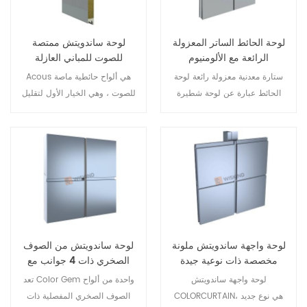
وملامح للجسر المكسور متعدد
التأثيرات السطحية لتلبية الخيال
التجاويف ، ومثبطات اللهب عالية
البصري المتنوع.
الجودة شرائط مانعة للتسرب من
لوحة الحائط الساتر المعزولة
لوحة ساندويتش ممتصة
الفوم ، ومزيج فعال من مواد
الرائعة مع الألومنيوم
للصوت للمباني العازلة
متعددة ، لإعطاء دور كامل
المكسور على البارد
للصوت
ستارة معدنية معزولة رائعة لوحة
Acous هي ألواح حائطية ماصة
للوظائف الممتازة للمنتج. بصفتها
الحائط عبارة عن لوحة شطيرة
للصوت ، وهي الخيار الأول لتقليل
جيلًا جديدًا من الألواح العازلة من
حائطية مكسورة ذات نوعية جيدة
الضوضاء في المباني الصناعية،
Wiskind ، فهي عبارة عن منتج
جدًا عازلة للحرارة. يمكن استخدام
والحفاظ على صحة وسلامة
ثقيل الوزن يدمج الجسر المكسور
هيكل الألومنيوم المكسور مباشرة
الموظفين. تم اعتماد تقنية
والعزل والديكور ، ويستهدف
كمنتج نحاسي للجدار ، وهو تطابق
التثقيب النصفي الحاصلة على
المباني الصناعية المتطورة
مثالي للجدار الساتر الزجاجي.
براءة اختراع، والتي لا تعمل على
والمباني العامة المختلفة.
تحسين تأثير تقليل الضوضاء
فحسب، بل تتمتع أيضًا بنفس قوة
الألواح المركبة العادية.
لوحة واجهة ساندويتش ملونة
لوحة ساندويتش من الصوف
مخصصة ذات نوعية جيدة
الصخري ذات 4 جوانب مع
ختم حافة PU
لوحة واجهة ساندويتش
تعد Color Gem واحدة من ألواح
COLORCURTAIN، هي نوع جديد
الصوف الصخري المفصلية ذات