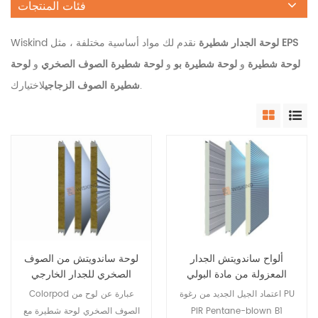
فئات المنتجات
EPS
لوحة الجدار شطيرة
نقدم لك مواد أساسية مختلفة ، مثل
Wiskind
لوحة شطيرة
و
لوحة شطيرة بو
و
لوحة شطيرة الصوف الصخري
و
لوحة
لاختيارك.
شطيرة الصوف الزجاجي
ألواح ساندويتش الجدار
لوحة ساندويتش من الصوف
المعزولة من مادة البولي
الصخري للجدار الخارجي
يوريثين PIR PUR PU
للبناء مع ختم حافة PU
اعتماد الجيل الجديد من رغوة PU
Colorpod عبارة عن لوح من
PIR Pentane-blown B1
الصوف الصخري لوحة شطيرة مع