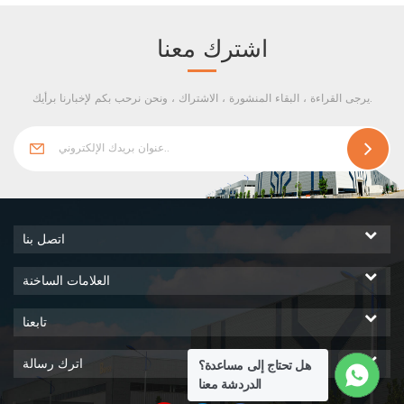
للصوت ، ومقاوم للحريق ،
ومقاوم للماء ، وأيضًا عزل حراري
اشترك معنا
...
يرجى القراءة ، البقاء المنشورة ، الاشتراك ، ونحن نرحب بكم لإخبارنا برأيك.
اتصل بنا
العلامات الساخنة
تابعنا
اترك رسالة
هل تحتاج إلى مساعدة؟
الدردشة معنا