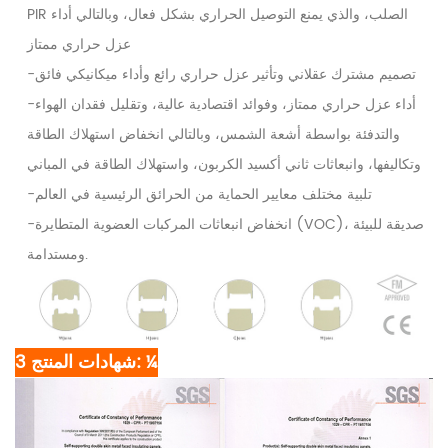
PIR الصلب، والذي يمنع التوصيل الحراري بشكل فعال، وبالتالي أداء
عزل حراري ممتاز
-تصميم مشترك عقلاني وتأثير عزل حراري رائع وأداء ميكانيكي فائق
-أداء عزل حراري ممتاز، وفوائد اقتصادية عالية، وتقليل فقدان الهواء
والتدفئة بواسطة أشعة الشمس، وبالتالي انخفاض استهلاك الطاقة
وتكاليفها، وانبعاثات ثاني أكسيد الكربون، واستهلاك الطاقة في المباني
-تلبية مختلف معايير الحماية من الحرائق الرئيسية في العالم
-انخفاض انبعاثات المركبات العضوية المتطايرة (VOC)، صديقة للبيئة
ومستدامة.
3 شهادات المنتج: ¼