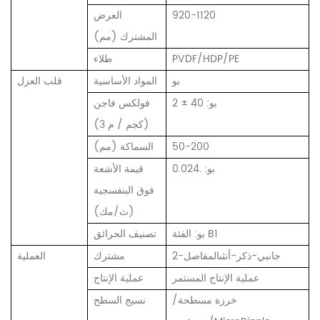
920-1120
العرض
المشترك (مم)
PVDF/HDP/PE
طلاء
بو
المواد الأساسية
قلب العزل
بو: 40 ± 2
فولكس فاجن
(كجم / م 3)
50-200
السماكة (مم)
بو: .0.024
قيمة الأشعة
فوق البنفسجية
(ث/مك)
بو: الفئة B1
تصنيف الحرائق
2-جانبي-ذكر-أنثىالمفاصل
مشترك
العملية
عملية الإنتاج المستمر
عملية الإنتاج
خرزة مسطحة/
نسيج السطح