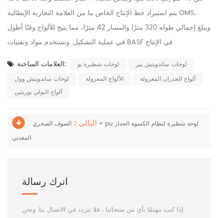
يتم استيراد خط الإنتاج الخاص بنا من العلامة التجارية الإيطالية OMS،
ويبلغ إجمالي طوله 320 مترًا والمسار 42 مترًا، مما يتيح للألواح وقتًا أطول
في عملية التشكيل. ونستخدم مواد وتقنيات BASF في الإنتاج.
العلامات الساخنة:
لوحات ساندويتش بير
لوحات شطيرة بو
ألواح الجدران المعزولة
الألواح المعزولة
لوحات ساندويتش وول
ألواح البولي يوريثين
التالى :
الصوف الصخري + pu لوحة شطيرة لنظام الكسوة الجدار
المعدني
اترك رسالة
إذا كنت مهتمًا بأي من منتجاتنا ، فلا تتردد في الاتصال بنا. ونحن