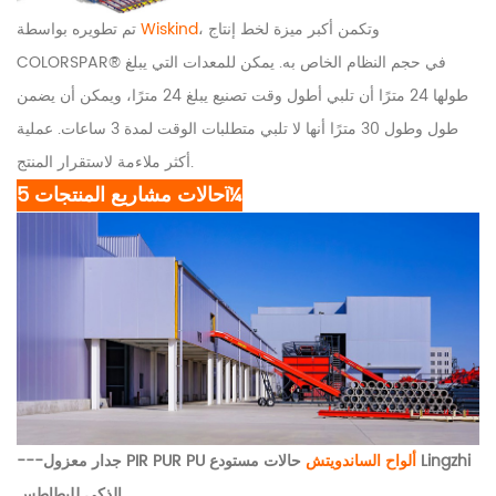
، وتكمن أكبر ميزة لخط إنتاج
Wiskind
تم تطويره بواسطة
COLORSPAR® في حجم النظام الخاص به. يمكن للمعدات التي يبلغ
طولها 24 مترًا أن تلبي أطول وقت تصنيع يبلغ 24 مترًا، ويمكن أن يضمن
طول وطول 30 مترًا أنها لا تلبي متطلبات الوقت لمدة 3 ساعات. عملية
أكثر ملاءمة لاستقرار المنتج.
5 حالات مشاريع المنتجاتï¼
ألواح الساندويتش
حالات مستودع Lingzhi
---جدار معزول PIR PUR PU
الذكي للبطاطس