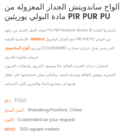
ألواح ساندويتش الجدار المعزولة من
مادة البولي يوريثين PIR PUR PU
اعتماد الجيل الجديد من رغوة PU PIR Pentane-blown B1 باعتبارها المادة
تنتج الجدار المعزول PIR PUR PU من البولي
Wiskind
الأساسية الصلبة،
(COLORGEM®) التي تتميز بعزل حراري ممتاز و
يوريثين
ألواح الساندوتش
عروض مقاومة للحريق.
استقرار درجات الحرارة العالية جدًا وتصنيف الحريق، وانبعاثات الفريون
الصفرية، وتوفير الطاقة وصديقة للبيئة، وبالتالي يمكن استخدامها على نطاق
واسع في مشاريع البناء والتخزين البارد الصناعية.
TT/LC
دفع:
Shandong Province, China
أصل المنتج:
Customized as your request
اللون:
500 square meters
MOQ: