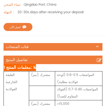
Qingdao Port, China
ميناء الشحن:
20-30s days after receiving your deposit
المهلة：
اتصل الآن
فئات المنتجات
تفاصيل المنتج
1 معلمات المنتج: ¼
المواصفات 0.5-0.8 (لوحة
مشترك (مم)
الطبقة
فولاذية مطلية)
الخارجية
الفولاذية
المواصفات 0.46-0.7 (الفولاذ
المقاوم للصدأ)
≥15,000
مشترك (مم)