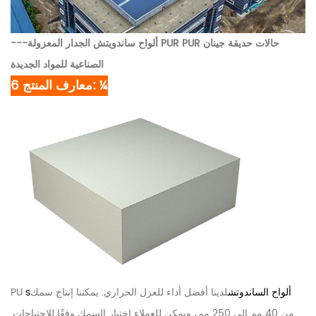
حالات حديقة جينان
---ألواح ساندويتش الجدار المعزولة PUR PUR
الصناعية للمواد الجديدة
6 معارف المنتج: ¼
ألواح الساندوتش
لدينا أفضل أداء للعزل الحراري. يمكننا إنتاج سمك
s
PU
من 40 مم إلى 250 مم، ويمكن للعملاء اختيار السمك وفقًا للاحتياجات.