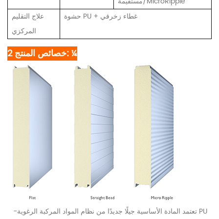
مستقيمة/MicroRipple
حشوة PU + غطاء زخرفي
علاج التقليم
المركزي
2 خصائص المنتج: ¼
-تعتمد المادة الأساسية جيلًا جديدًا من نظام المواد المركبة الرغوية PU