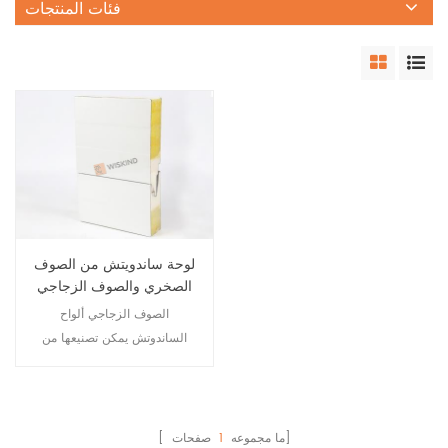
فئات المنتجات
لوحة ساندويتش من الصوف
الصخري والصوف الزجاجي
ذات الجودة العالية
الصوف الزجاجي ألواح
الساندوتش يمكن تصنيعها من
ألواح الصوف الزجاجي مع ختم PU
على كلا الجانبين. يتميز بمقاومة
الرياح المتميزة، والأداء المحكم،
والاقتصاد والعملي، ويتم توصيل
صفحات]
[ ما مجموعه
1