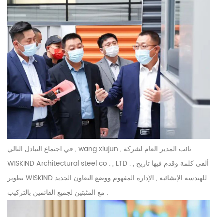
في اجتماع التبادل التالي , wang xiujun , نائب المدير العام لشركة
WISKIND Architectural steel co . , LTD . , ألقى كلمة وقدم فيها تاريخ
تطوير WISKIND للهندسة الإنشائية , الإدارة المفهوم ووضع التعاون الجديد
مع المثبتين لجميع القائمين بالتركيب .