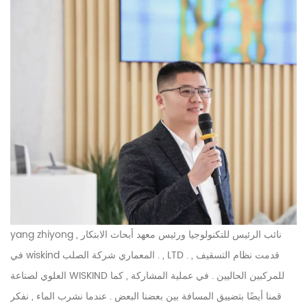
yang zhiyong , نائب الرئيس للتكنولوجيا ورئيس معهد أبحاث الابتكار
المعماري
شركة الصلب . , LTD . , قدمت نظام التسقيف
في wiskind
العلوي لصناعة WISKIND للمركبين الحاليين . في عملية المشاركة , كما
قمنا أيضًا بتضييق المسافة بين بعضنا البعض . عندما نشرب الماء , نفكر