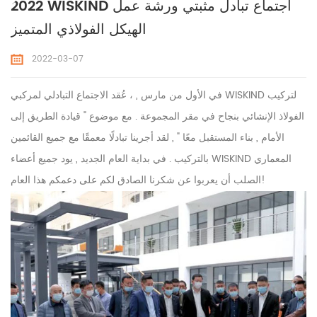
2022 WISKIND اجتماع تبادل مثبتي ورشة عمل
الهيكل الفولاذي المتميز
2022-03-07
في الأول من مارس , ، عُقد الاجتماع التبادلي لمركبي WISKIND لتركيب
الفولاذ الإنشائي بنجاح في مقر المجموعة . مع موضوع " قيادة الطريق إلى
الأمام , بناء المستقبل معًا " , لقد أجرينا تبادلًا معمقًا مع جميع القائمين
بالتركيب . في بداية العام الجديد , يود جميع أعضاء WISKIND المعماري
الصلب أن يعربوا عن شكرنا الصادق لكم على دعمكم هذا العام!