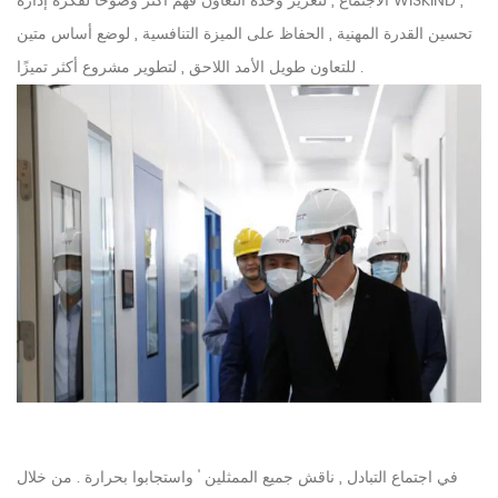
الاجتماع , لتعزيز وحدة التعاون فهم أكثر وضوحًا لفكرة إدارة WISKIND ,
تحسين القدرة المهنية , الحفاظ على الميزة التنافسية , لوضع أساس متين
للتعاون طويل الأمد اللاحق , لتطوير مشروع أكثر تميزًا .
في اجتماع التبادل , ناقش جميع الممثلين ' واستجابوا بحرارة . من خلال