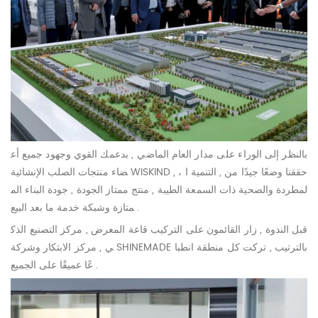
بالنظر إلى الوراء على مدار العام الماضي , بدعمك القوي وجهود جميع أع
ضاء منتجات الصلب الإنشائية WISKIND , ، حققنا وضعًا جيدًا من , التنمية ا
لمطردة والصحية ذات السمعة الطيبة , منتج ممتاز الجودة , جودة البناء الم
متازة وشبكة خدمة ما بعد البيع .
قبل الندوة , زار القائمون على التركيب قاعة المعرض , مركز التصنيع الذك
ي , مركز الابتكار وشركة SHINEMADE بالترتيب , تركت كل منطقة انطبا
عًا عميقًا على الجميع .