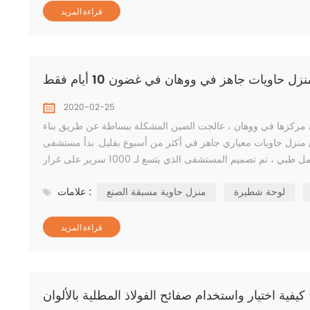
قراءة المزيد
حاويات جاهز في ووهان في غضون 10 أيام فقط
2020-02-25
مركزها في ووهان ، عالجت الصين المشكلة ببساطة عن طريق بناء
عياري جاهز في أكثر من أسبوع بقليل. بدأ مستشفى huoshenshan في علاج المرضى المصابين بالفيروس
بعد 10 أيام فقط من بدء البناء في المستشفى في 23 يناير. يعمل به 1400 عامل طبي ، تم تصميم المستشفى الذي يتسع لـ 1000 سرير على غرار
مستشفى بكين شياوتانغ...
لوحة شطيرة
منزل حاوية مسبقة الصنع
علامات :
قراءة المزيد
(PPI)？