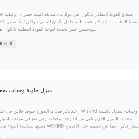
صفائح الفولاذ المطلي بالألوان هي مواد بناء صديقة للبيئة خضراء ، وكيفية اخت
لضغط المناسب ، لا يمكنها فقط تلبية عامل الأمان للمبنى ، ولكن أيضًا تقليل تك
وتحسين عمر الخدمة للوحة الفولاذ المطلية بالألوان هي المشكلة الأكثر قلقًا لدى غالبية الملاك وبناة المشاريع. لذلك اليوم أ...
ألواح ا
Wiskind منزل حاوية وحدا
عند ذكر فيلا, ما الصورة سوف فلاش في عقلك ؟ فسيحة وم