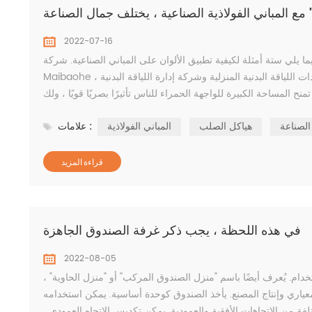
 مع المباني الفولاذية الصناعية ، يختلف جمال الصناعة
2022-07-16
ا يلي ستة أمثلة لكيفية تطبيق الألوان على المباني الصناعية. شركة Shandong Maibaohe fitness Equipment Co. ، LTD تمتلك مجموعة
Maibaohe ثلاث شركات فرعية بما في ذلك شركة معدات اللياقة البدنية التجارية وشركة معدات اللياقة البدنية المنزلية وشركة إدارة اللياقة البدنية ،
لصناعة
هياكل الصلب
المباني الفولاذية
علامات :
قراءة المزيد
في هذه اللحظة ، يجب ذكر غرفة الصندوق الجاهزة
2022-08-05
ام. يُعرف أيضًا باسم "منزل الصندوق المركب" أو "منزل الحاوية" ،
لمعياري وإنتاج المصنع. يأخذ الصندوق كوحدة أساسية. يمكن استخدامه
ن الاتجاهات الأفقية والعمودية. يمكن تكديس الاتجاه العمودي ،