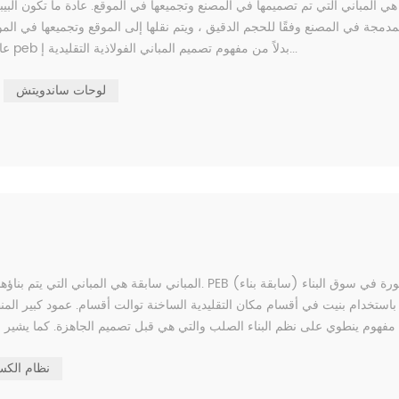
مدمجة في المصنع وفقًا للحجم الدقيق ، ويتم نقلها إلى الموقع وتجميعها في الم
عام لبناء المباني الصناعية ومحطات المترو والمستودعات إلخ. أدى تبني peb بدلاً من مفهوم تصميم المباني الفولاذية التقليدية إ...
لوحات ساندويتش
المباني سابقة هي المباني التي يتم بناؤها في مصانع م
باستخدام بنيت في أقسام مكان التقليدية الساخنة توالت أقسام. عمود كبير الم
نفسه ، هناك مشاركة من قبل الهندسة من ...
نظام الكس