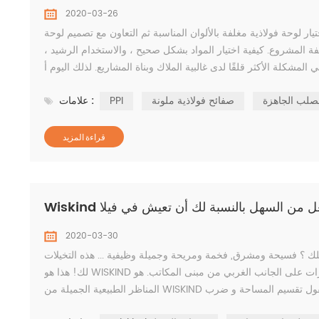
2020-03-26
يار لوحة فولاذية مغلفة بالألوان المناسبة ثم التعاون مع تصميم لوحة
لفة المشروع. كيفية اختيار المواد بشكل صحيح ، والاستخدام الرشيد ،
لصلب الجاهزة
صفائح فولاذية ملونة
PPI
علامات :
قراءة المزيد
ت يجعل من السهل بالنسبة لك أن تعيش في فيلا
2020-03-30
شرق, فخمة ومريحة وجميلة وظيفية ... هذه التخيلات ، Wiskind وحدات المنزل بالنسبة
لك! هذا هو WISKIND وحدات المنزل الذي يتكون من 18 وحدة وحدات. وهي تقع في موقف للسيارات على الجانب الغربي من مبنى المكاتب. هو
المناظر الطبيعية الجميلة من WISKIND مصنع. سداسية أضواء معقول تقسيم المساحة و ضرب WISKIND شعار تذكر ، مما يتيح تصميم على الاندماج
في الحياة و خلق ن...