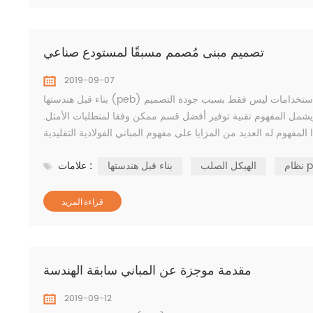
تصميم مبنى مُصمم مسبقًا لمستودع صناعي
2019-09-07
بناء قبل هندستها (peb) مفهوم هو مفهوم جديد لبناء مبنى صناعي من طابق واحد. هذه المنهجية متعددة الاستخدامات ليس فقط بسبب جودة التصميم
 ويشمل المفهوم تقنية توفير أفضل قسم ممكن وفقا لمتطلبات الأمثل.
peb
الهيكل الصلب
بناء قبل هندستها
علامات :
قراءة المزيد
مقدمة موجزة عن المباني سابقة الهندسة
2019-09-12