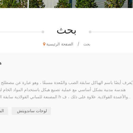
بحث
الصفحة الرئيسية
بحث
/
ه
هندسة مدنية بشكل أساسي مع عملية تصنيع هيكل باستخدام المواد الخام لتح
المصنعة للمباني الفولاذية سابقة الهندسة حيث يتم تطوير مكونات إطارات الصلب مثل عوارض المقطع h والأعمدة الفولاذية. علاوة على ذلك ، ف...
لوحات ساندويتش
الم