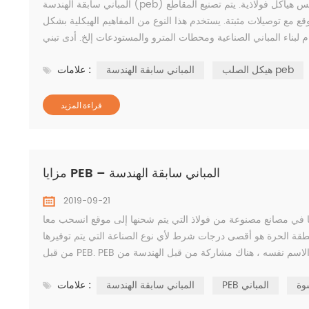
المباني سابقة الهندسة (peb) هي المباني التي تم تصميمها في المصنع وتجميعها في الموقع. عادة ما تكون البيبس هياكل فولاذية. يتم تصنيع المقاطع
وقع مع توصيلات مثبتة. يستخدم هذا النوع من المفاهيم الهيكلية بشكل
هيكل الصلب peb
المباني سابقة الهندسة
علامات :
قراءة المزيد
مزايا PEB – المباني سابقة الهندسة
2019-09-21
صنوعة من فولاذ التي يتم شحنها إلى موقع انسحب معا. PEB (سابقة بناء) ثورة في سوق البناء
نطقة الحرة هو أقصى درجات شرط لأي نوع الصناعة التي يتم توفيرها
وة
PEB المباني
المباني سابقة الهندسة
علامات :