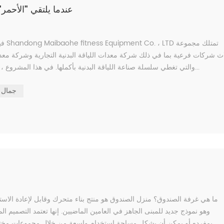
عندما يلتقي "الأحمر"
فيم
والتي تغطي سلسلة صناعة اللياقة البدنية بأكملها. في هذا المشروع ، تمنح المساحة الكبيرة للواجهة الحمراء للناس تأثيرًا بصريًا قويًا ، ولك...
جمال ا
ما هي غرفة الصندوق؟ منزل الصندوق هو منتج بناء متحرك وقابل لإعادة الاستخد
وهو نموذج جديد للمبنى الجاهز في العامين الماضيين. إنها تعتمد التصميم ا
بمفرده أو يمكن أن يشكل مساحة استخدام واسعة من خلال مجموعات مختلفة م