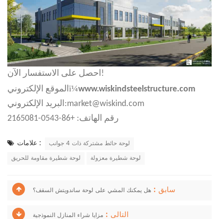
احصل على الاستفسار الآن!
ï¼
www.wiskindsteelstructure.com
الموقع الإلكتروني
البريد الإلكتروني:market@wiskind.com
رقم الهاتف: +86-0543-2165081
علامات :
لوحة حائط مشتركة ذات 4 جوانب
لوحة شطيرة معزولة
لوحة شطيرة مقاومة للحريق
سابق :
هل يمكنك المشي على لوحة ساندويتش السقف؟
التالى :
مزايا شراء المنازل النموذجية