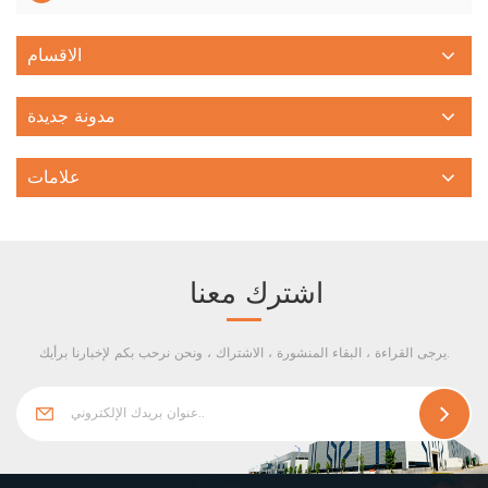
الاقسام
مدونة جديدة
علامات
اشترك معنا
يرجى القراءة ، البقاء المنشورة ، الاشتراك ، ونحن نرحب بكم لإخبارنا برأيك.