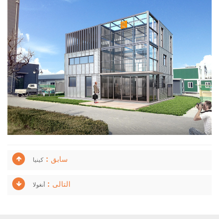
سابق :
كينيا
التالى :
أنغولا