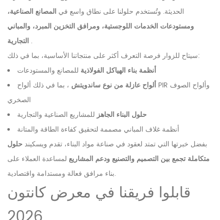
الحديثة. وتُستخدم حلولنا على نطاق واسع في
المصانع الصناعية،
ومستودعات الخدمات اللوجستية، ومرافق التخزين المبرد، والمباني
.
التجارية
سيتاح للزوار فرصة التعرف أكثر على منتجاتنا الأساسية، بما في ذلك:
أنظمة بناء الهياكل الفولاذية
للمصانع والمستودعات
ألواح عازلة من نوع ساندويتش
، بما في ذلك ألواح PIR وألواح الصوف
الصخري
حلول البناء الجاهز
للمشاريع الصناعية والتجارية
أنظمة غلاف المباني مصممة لتحقيق كفاءة الطاقة والمتانة
بفضل خبرتها التي تمتد لعقود في صناعة مواد البناء، تقدم ويسكيند
حلول
متكاملة تجمع بين التصميم والتصنيع ودعم المشاريع
لمساعدة العملاء على
بناء مرافق فعالة ومستدامة واقتصادية.
قابلوا فريقنا في معرض كانتون
2026