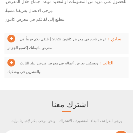
للحصول على مزيد من المعلومات أو لتحديد موعد اجتماع خلال المعرض،
يرجى الاتصال بفريقنا مسبقًا.
نتطلع إلى لقائكم في معرض كانتون.
سابق :
عرض ناجح في معرض كانتون 2026 | نلتقي بكم قريباً في
معرض باتيماتك إكسبو الجزائر
التالى :
ويسكيند يعرض أعماله في معرض قيرغيز بيلد الثالث
والعشرين في بيشكيك
اشترك معنا
يرجى القراءة ، البقاء المنشورة ، الاشتراك ، ونحن نرحب بكم لإخبارنا برأيك.