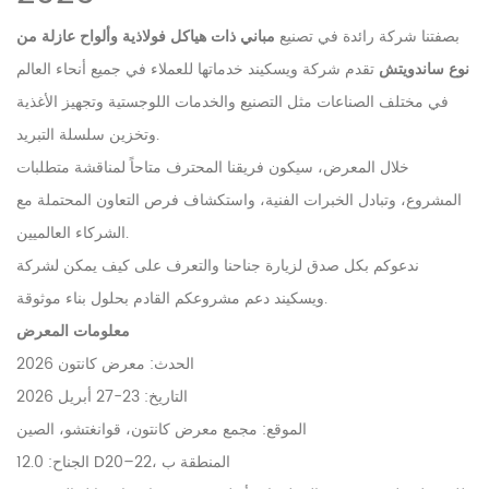
بصفتنا شركة رائدة في تصنيع
مباني ذات هياكل فولاذية وألواح عازلة من
نوع ساندويتش
تقدم شركة ويسكيند خدماتها للعملاء في جميع أنحاء العالم
في مختلف الصناعات مثل التصنيع والخدمات اللوجستية وتجهيز الأغذية
وتخزين سلسلة التبريد.
خلال المعرض، سيكون فريقنا المحترف متاحاً لمناقشة متطلبات
المشروع، وتبادل الخبرات الفنية، واستكشاف فرص التعاون المحتملة مع
الشركاء العالميين.
ندعوكم بكل صدق لزيارة جناحنا والتعرف على كيف يمكن لشركة
ويسكيند دعم مشروعكم القادم بحلول بناء موثوقة.
معلومات المعرض
الحدث: معرض كانتون 2026
التاريخ: 23-27 أبريل 2026
الموقع: مجمع معرض كانتون، قوانغتشو، الصين
الجناح: 12.0 D20–22، المنطقة ب