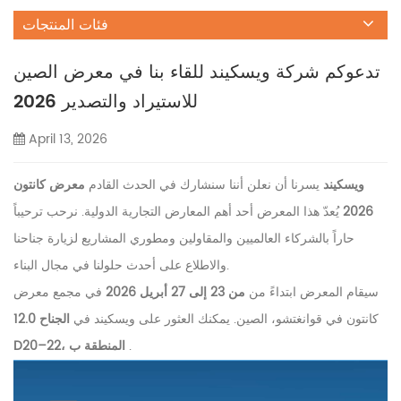
فئات المنتجات
تدعوكم شركة ويسكيند للقاء بنا في معرض الصين
للاستيراد والتصدير 2026
April 13, 2026
ويسكيند
يسرنا أن نعلن أننا سنشارك في الحدث القادم
معرض كانتون
2026
يُعدّ هذا المعرض أحد أهم المعارض التجارية الدولية. نرحب ترحيباً
حاراً بالشركاء العالميين والمقاولين ومطوري المشاريع لزيارة جناحنا
والاطلاع على أحدث حلولنا في مجال البناء.
سيقام المعرض ابتداءً من
من 23 إلى 27 أبريل 2026
في مجمع معرض
كانتون في قوانغتشو، الصين. يمكنك العثور على ويسكيند في
الجناح 12.0
.
D20–22، المنطقة ب