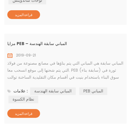
لوحات ساندويتش
الفولاذية التقليدية إ...
قراءة المزيد
مزايا PEB – المباني سابقة الهندسة
2019-09-21
المباني سابقة هي المباني التي يتم بناؤها في مصانع مصنوعة من فولاذ
التي يتم شحنها إلى موقع انسحب معا. PEB (سابقة بناء) ثورة في
سوق البناء باستخدام بنيت في أقسام مكان التقليدية الساخنة توالت
أقسام. عمود كبير المنطقة الحرة هو أقصى درجات شرط لأي نوع
PEB المباني
المباني سابقة الهندسة
علامات :
الصناعة التي يتم توفيرها من قبل PEB. PEB مفهوم ينطوي على نظم
البناء الصلب والتي هي قبل تصميم الجاهزة. كما يشير الاسم نفسه ،
نظام الكسوة
هناك مشاركة من قبل الهندسة من ...
قراءة المزيد