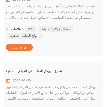
صفائح الفولاذ المطلي بالألوان هي مواد بناء صديقة للبيئة خضراء ،
وكيفية اختيار لوحة فولاذية مغلفة بالألوان المناسبة ثم التعاون مع
تصميم لوحة الضغط المناسب ، لا يمكنها فقط تلبية عامل الأمان
للمبنى ، ولكن أيضًا تقليل تكلفة المشروع. كيفية اختيار المواد بشكل
صفائح فولاذية ملونة
PPI
علامات :
صحيح ، والاستخدام الرشيد ، وتحسين عمر الخدمة للوحة الفولاذ
المطلية بالألوان هي المشكلة الأكثر قلقًا لدى غالبية الملاك وبناة
ألواح الصلب الجاهزة
المشاريع. لذلك اليوم أ...
قراءة المزيد
تطبيق الهيكل الصلب في المباني السكنية
2020-03-30
أ الهيكل الصلب هو هيكل يتكون فيه عضو الإجهاد من الفولاذ. يتم تقييم
السكن ذو الهيكل الفولاذي من قبل جميع الأطراف لمزاياه الشاملة
مثل الوزن الخفيف ، وتكلفة الأساس المنخفضة ، ومناسبة للأسس
الضعيفة ، والتركيب السهل ، والبناء السريع ، والدورة القصيرة ،