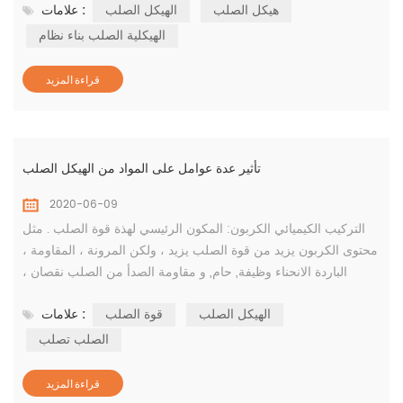
هيكل الصلب
الهيكل الصلب
علامات :
والانتعاش السريع للاستثمار ، وأقل تلوث للبيئة والأداء الزلزالي الجيد.
Wiskind هي مؤسسة الصف الأول من المؤهلات الوطنية لتصنيع
الهيكلية الصلب بناء نظام
الهياكل الفولاذية ، ومؤسسة ...
قراءة المزيد
تأثير عدة عوامل على المواد من الهيكل الصلب
2020-06-09
التركيب الكيميائي الكربون: المكون الرئيسي لهذة قوة الصلب . مثل
محتوى الكربون يزيد من قوة الصلب يزيد ، ولكن المرونة ، المقاومة ،
الباردة الانحناء وظيفة, حام, و مقاومة الصدأ من الصلب نقصان ،
وخاصة تأثير مقاومة في درجات حرارة منخفضة. المنغنيز والسيليكون:
الهيكل الصلب
قوة الصلب
علامات :
العناصر المفيدة في الصلب كلها deoxidizers, التي يمكن أن تزيد من
قوة دون الكثير من انخفاض في مرونة ومقاومة تأثير. الألومنيوم: قوي
الصلب تصلب
deoxidizer. استخدام...
قراءة المزيد