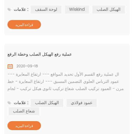
النظام: التماس العمودي الألومنيوم والمغنيسيوم والمنغنيز نظام
الهيكل الصلب
Wiskind
لوحة السقف
علامات :
السقف التطبيق المنطقة: 21500 ㎡ اللون: الرمادي الفضي السماكة:
1.0 مم جائزة معلومات: الجائزة الذهبية للهيكل الفولاذي الصيني ، خنان
جائزة إنجاز ابتكار هندسة الإنشا...
قراءة المزيد
عملية رفع الهيكل الصلب وخطة الرفع
2020-09-18
ال عملية رفع القسم الأول تحديد المواقع --- ارتفاع المعايرة ---
عمود الترباس العلوي التضمين المسبق --- ارتفاع المعايرة - خط
مرن - العمود تركيب الصلب شعاع تركيب ثانوي هيكل تركيب - لحام
---- لمس الطلاء ---- اكتمال القسم 2 عمود فولاذي عملية التثبيت
عمود فولاذي
الهيكل الصلب
علامات :
1. رفع العمود الصلب في الهيكل الصلب 1. إعادة الاختبار الأساس ، بما
في ذلك طول تمديد مسمار التثبيت ، وانحراف الإزاحة لخط مركز
شعاع الصلب
مسمار التثبيت إلى الخط المرجعي...
قراءة المزيد