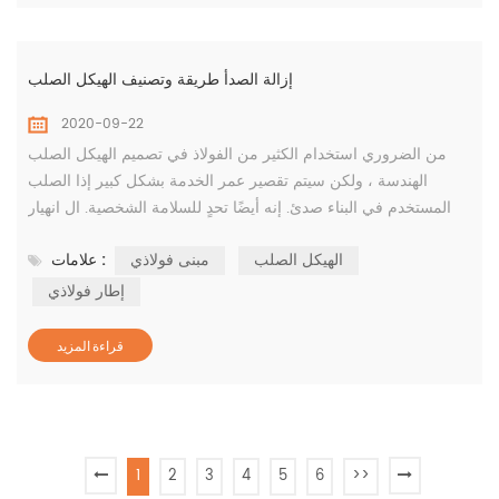
إزالة الصدأ طريقة وتصنيف الهيكل الصلب
2020-09-22
من الضروري استخدام الكثير من الفولاذ في تصميم الهيكل الصلب
الهندسة ، ولكن سيتم تقصير عمر الخدمة بشكل كبير إذا الصلب
المستخدم في البناء صدئ. إنه أيضًا تحدٍ للسلامة الشخصية. ال انهيار
المنازل أمر شائع وقد حظي باهتمام متزايد في السنوات التخليل هو
الهيكل الصلب
مبنى فولاذي
علامات :
عملية التخليل إزالة الصدأ أ إطار فولاذيليتم تغطيتها بغمسها في حمام
حمضي لإزالة الزيت والصدأ من سطح العضو. يعد استخدام عملية
إطار فولاذي
التخليل أيضًا فعالاً ، وإزالة ال...
قراءة المزيد
1
2
3
4
5
6
>>