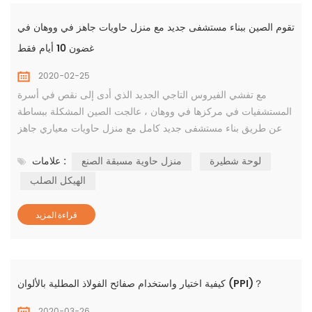
تقوم الصين ببناء مستشفى جديد مع منزل حاويات جاهز في ووهان في
غضون 10 أيام فقط
2020-02-25
مع تفشي الفيروس التاجي الجديد الذي أدى إلى نقص في أسرة
المستشفيات في مركزها في ووهان ، عالجت الصين المشكلة ببساطة
عن طريق بناء مستشفى جديد كامل مع منزل حاويات معياري جاهز
في أكثر من أسبوع بقليل. بدأ مستشفى huoshenshan في علاج
لوحة شطيرة
منزل حاوية مسبقة الصنع
علامات :
المرضى المصابين بالفيروس بعد 10 أيام فقط من بدء البناء في
المستشفى في 23 يناير. يعمل به 1400 عامل طبي ، تم تصميم
الهيكل الصلب
المستشفى الذي يتسع لـ 1000 سرير على غرار مستشفى بكين
شياوتانغ...
قراءة المزيد
كيفية اختيار واستخدام صفائح الفولاذ المطلية بالألوان (PPI)？
2020-03-26