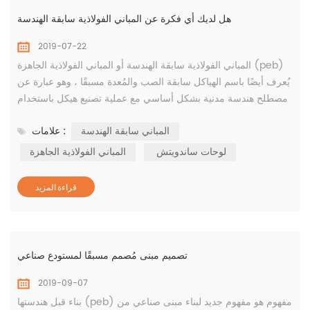
هل لديك أي فكرة عن المباني الفولاذية سابقة الهندسة
2019-07-22
المباني الفولاذية سابقة الهندسة أو المباني الفولاذية الجاهزة (peb)
يُعرف أيضًا باسم الهياكل سابقة الصب والمُعدة مسبقًا ، وهو عبارة عن
مصطلح هندسة مدنية بشكل أساسي مع عملية تصنيع هيكل باستخدام
المواد الخام لتحقيق كل من تصميم وقوة المبنى. يتم إدارتها بعناية من
المباني سابقة الهندسة
علامات :
قبل الشركة المصنعة للمباني الفولاذية سابقة الهندسة حيث يتم تطوير
مكونات إطارات الصلب مثل عوارض المقطع h والأعمدة الفولاذية.
لوحات ساندويتش
المباني الفولاذية الجاهزة
علاوة على ذلك ، ف...
قراءة المزيد
تصميم مبنى مُصمم مسبقًا لمستودع صناعي
2019-09-07
بناء قبل هندستها (peb) مفهوم هو مفهوم جديد لبناء مبنى صناعي من