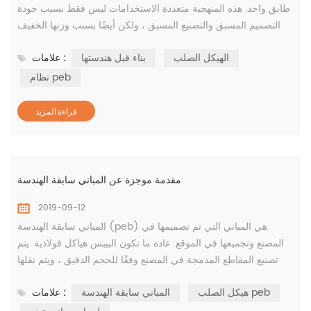
طابق واحد. هذه المنهجية متعددة الاستخدامات ليس فقط بسبب جودة
التصميم المسبق والتصنيع المسبق ، ولكن أيضًا بسبب وزنها الخفيف
وبنيتها الاقتصادية. ويشمل المفهوم تقنية توفير أفضل قسم ممكن وفقا
الهيكل الصلب
بناء قبل هندستها
علامات :
لمتطلبات الأمثل. هذا المفهوم له العديد من المزايا على مفهوم المباني
الفولاذية التقليدية (csb) للمباني ذات الجمالون على السطح. الصلب
نظام peb
مادة لها قوة عالي...
قراءة المزيد
مقدمة موجزة عن المباني سابقة الهندسة
2019-09-12
المباني سابقة الهندسة (peb) هي المباني التي تم تصميمها في
المصنع وتجميعها في الموقع. عادة ما تكون البيبس هياكل فولاذية. يتم
تصنيع المقاطع المدمجة في المصنع وفقًا للحجم الدقيق ، ويتم نقلها
إلى الموقع وتجميعها في الموقع مع توصيلات مثبتة. يستخدم هذا النوع
هيكل الصلب peb
المباني سابقة الهندسة
علامات :
من المفاهيم الهيكلية بشكل عام لبناء المباني الصناعية ومحطات
المترو والمستودعات إلخ. أدى تبني peb بدلاً من مفهوم تصميم المباني