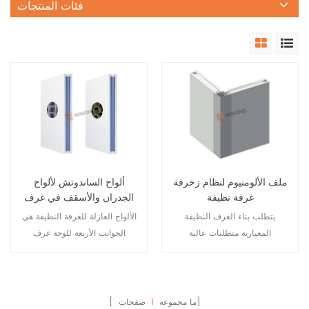
فئات المنتجات
ملف الألومنيوم لنظام زخرفة
ألواح الساندوتش لألواح
غرفة نظيفة
الجدران والأسقف في غرف
الأبحاث
يتطلب بناء الغرف النظيفة
الألواح العازلة للغرفة النظيفة هي
المعيارية متطلبات عالية
الجوانب الأربعة للوحة غرف
لاستخدام المواد ، أحدها هو القدرة
الأبحاث وتتكون من حاملات
على منع الكهرباء الساكنة.
فولاذية وزوايا . في ورش
وسطح ملف الألومنيوم الصناعي
المعالجة النظيفة ذات درجة
بعد معالجة الأكسدة الأنودية ،
الحرارة المنخفضة أو المواسم
صفحات]
[ ما مجموعه
1