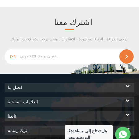
ومكافحة التآكل المضادة للكهرباء
الباردة يكون التكثيف عرضة
الساكنة ، يفي فقط بمتطلبات
للحدوث عند الحافة. تحقيقًا لهذه
استخدام غرفة نظيفة ، لذلك
الغاية ، يوفر الجسر المكسور
اشترك معنا
يمكن أن يطلق عليه أيضًا ملف
وناقلات العزل الحراري التي
الألومنيوم لغرفة نظيفة .
اخترعها Wiskind حلاً مثاليًا لهذه
يرجى القراءة ، البقاء المنشورة ، الاشتراك ، ونحن نرحب بكم لإخبارنا برأيك.
المشكلة. قم بتحسين أداء العزل
الحراري الكلي لغرفة الأبحاث ،
وإطالة عمر خدمة اللوحة ، وتقليل
تكلفة استبدال اللوحة.
اتصل بنا
العلامات الساخنة
تابعنا
اترك رسالة
هل تحتاج إلى مساعدة؟
الدردشة معنا