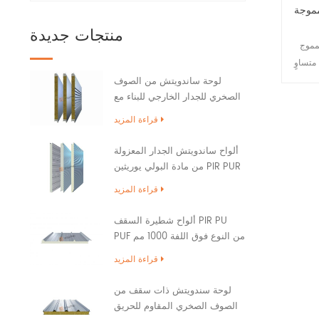
 وصلة فوق
منتجات جديدة
نتج الأساسي
م مع عرض متساوٍ
النطاق
لوحة ساندويتش من الصوف
الصخري للجدار الخارجي للبناء مع
 لمنع
ختم حافة PU
لمطر ؛
قراءة المزيد
د الخام
عادة ما تكون بسمك 0.53-0.8 مم ، 300 أو
ألواح ساندويتش الجدار المعزولة
من مادة البولي يوريثين PIR PUR
PU
قراءة المزيد
ألواح شطيرة السقف PIR PU
PUF من النوع فوق اللفة 1000 مم
قراءة المزيد
لوحة سندويتش ذات سقف من
الصوف الصخري المقاوم للحريق