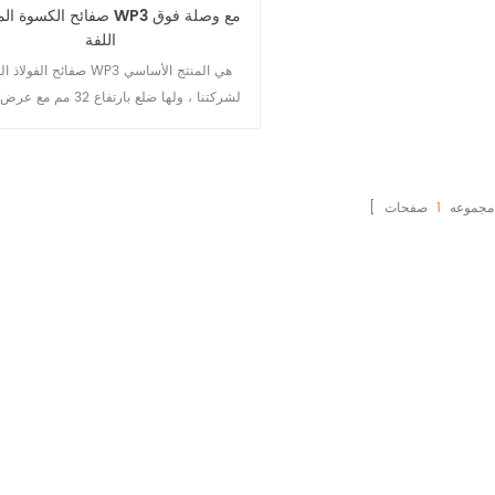
صفائح الكسوة المموجة WP3 مع
اللفة
صفائح الفولاذ المموج WP3 ​​هي الم
لشركتنا ، ولها ضلع بارتفاع 32 م
وتباعد موجي كبير ، ومناسبة للمباني واسعة 
؛ يتم تزويد مفصل اللفة بين الضلعين بتجويف
المياه الشعرية ، والتي تتمتع بأداء جيد ضد ا
النهاية مسبقة التثقيب بفتحات لولبية ، والموا
ا مجموعه
1
350MPa صفيحة فولاذية مغلفنة بالألوان.