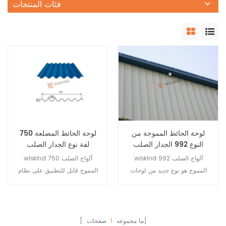
فئات المنتجات
لوحة الحائط المموجة من
لوحة الحائط المضلعة 750
النوع 992 الجدار الصلب
لفة نوع الجدار الصلب
المموج وألواح التزيين
المموج وصفائح rooing
wiskind 992 ألواح الصلب
wiskind 750 ألواح الصلب
المموج هو نوع جديد من لوحات
المموج قابل للتطبيق على نظام
الحائط ، شبه مخفي ، ليس من
تكسية الأسقف والجدران في
السهل كشفه للأظافر ، والمظهر
المصنع ، إنه ذو قوة عالية ويمكن
الجميل ، وتأثير قوي ثلاثي الأبعاد ،
استخدامه أيضًا للمحمل.
وتأثير فريد للضوء والظل ، ويمكن
صفحات]
[ ما مجموعه
1