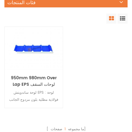
فئات المنتجات
950mm 980mm Over
Lap EPS لوحات السقف
المعزولة
لوحة ساندويتش EPS : لوحة
فولاذية مطلية بلون مزدوج الجانب
ومواد EPS داخلية ، من خلال
مركب لاصق إلى ألواح صيانة
مركبة عازلة. لها مزايا أداء العزل
الحراري الممتاز ، الوزن الخفيف
صفحات]
[ ما مجموعه
1