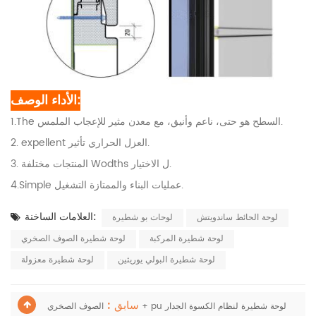
الأداء الوصف:
1.The السطح هو حتى، ناعم وأنيق، مع معدن مثير للإعجاب الملمس.
2. expellent العزل الحراري تأثير.
3. المنتجات مختلفة Wodths ل الاختيار.
4.Simple عمليات البناء والممتازة التشغيل.
العلامات الساخنة:
لوحة الحائط ساندويتش
لوحات بو شطيرة
لوحة شطيرة المركبة
لوحة شطيرة الصوف الصخري
لوحة شطيرة البولي يوريثين
لوحة شطيرة معزولة
سابق :
الصوف الصخري + pu لوحة شطيرة لنظام الكسوة الجدار