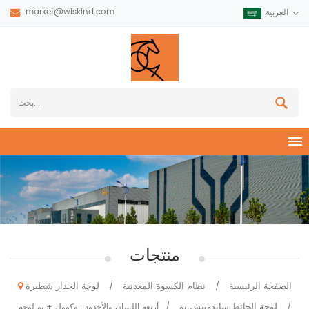
market@wiskind.com
العربية
منتجات
الصفحة الرئيسية
نظام الكسوة المعدنية
لوحة الجدار شطيرة
/
/
لوحة الحائط ساندويتش بو
/
/
أربعة اللسان والأخدود روكوول + بو لوحة