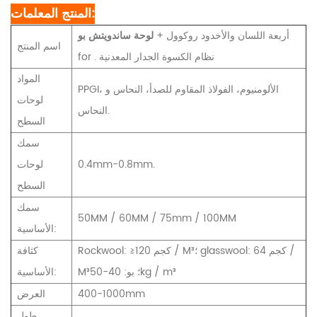
المنتج المعلمات:
أربعة اللسان والأخدود روكوول +
لوحة ساندويتش بو
اسم المنتج
for . نظام الكسوة الجدار المعدنية
المواد
PPGI، الألومنيوم، الفولاذ المقاوم للصدأ، النحاس و
لوحات
النحاس.
السطح
سمك
0.4mm-0.8mm.
لوحات
السطح
سمك
50MM / 60MM / 75mm / 100MM
الأساسية:
Rockwool: ≥120 كجم / M³؛ glasswool: 64 كجم /
كثافة
M³؛ بو: 40-50kg / m³
الأساسية:
400-1000mm
العرض
طول