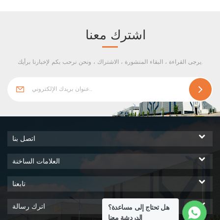
الأمد ومقاومة الحرائق والضغط
والإضاءة الناعمة والإحساس
البصري المريح. إنها مناسبة
اشترك معنا
للمنشآت الصناعية ذات الهيكل
الصلب ومنشآت التخزين
يرجى القراءة ، البقاء المنشورة ، الاشتراك ، ونحن نرحب بكم لإخبارنا برأيك.
اللوجيستية ، وهي موثوق بها
ومختارة من قبل العديد من
العملاء المعروفين.
اتصل بنا
العلامات الساخنة
تابعنا
اترك رسالة
هل تحتاج إلى مساعدة؟
الدردشة معنا