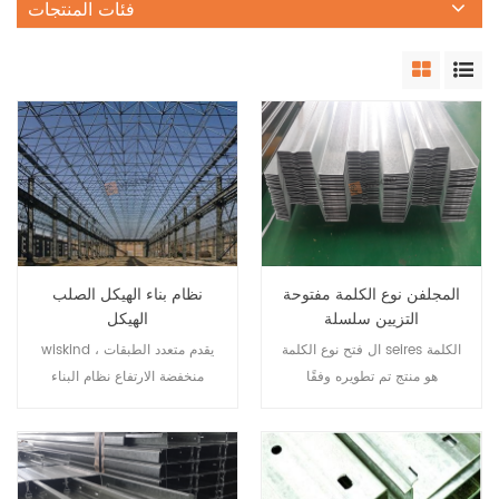
فئات المنتجات
المجلفن نوع الكلمة مفتوحة
نظام بناء الهيكل الصلب
التزيين سلسلة
الهيكل
ال فتح نوع الكلمة seires الكلمة
wiskind يقدم متعدد الطبقات ،
هو منتج تم تطويره وفقًا
منخفضة الارتفاع نظام البناء
لاحتياجات هيكل مركب من
الصلب متينة وعملية وقابلة
الصلب والخرسانة ، ويستخدم
للتكيف مع المتطلبات الوظيفية
للمباني متعددة الطوابق.
للبناء المختلفة ؛ لديها خصائص
مفهوم التصميم الواضح والمعالجة