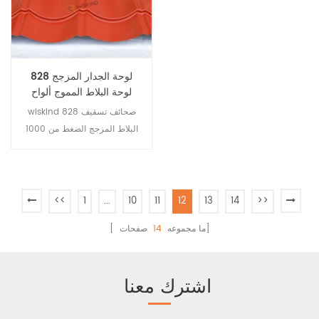
وعزل الصوت ومقاومة الرطوبة
، التركيب السهل وتأثير الماء
وخصائص أخرى. طول اللوحة غير
الجيد.
محدود ، حتى 12 مترًا أو أكثر ،
وهو ما يلبي تمامًا متطلبات
الحماية من الحرائق الخاصة
828 لوحة الجدار المزجج
بالتصميم الفني. ويتغلب على
لوحة البلاط المموج ألواح
العيوب التي لا تتمتع بها الورقة
التسقيف الصلب
wiskind 828 صحائف تسقيف
السابقة بما يكفي من السلامة
البلاط المزجج الضغط من 1000
والصلابة ، وخصائص مقاومة
لوحة ، الحوض المنحني.
الانثناء والصدمات الضعيفة.
<<
1
...
10
11
12
13
14
>>
صفحات]
[ ما مجموعه
14
اشترك معنا