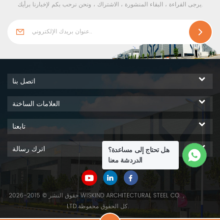
يرجى القراءة ، البقاء المنشورة ، الاشتراك ، ونحن نرحب بكم لإخبارنا برأيك.
اتصل بنا
العلامات الساخنة
تابعنا
اترك رسالة
هل تحتاج إلى مساعدة؟
الدردشة معنا
حقوق النشر © 2015-2026 WISKIND ARCHITECTURAL STEEL CO.，
LTD.كل الحقوق محفوظة.