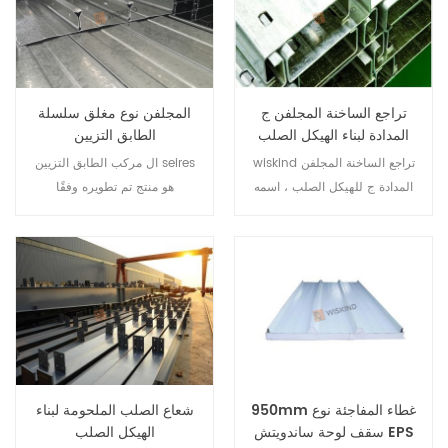
والتركيب السريع والدقيق.
تراجع الساخنة المجلفن ج
المجلفن نوع مغلق سلسلة
المدادة لبناء الهيكل الصلب
الطابق التزيين
wiskind تراجع الساخنة المجلفن
ال مركب الطابق التزيين seires
المدادة ج للهيكل الصلب ، اسمه
هو منتج تم تطويره وفقًا
من قبل القسم الاقتصادي شكل
لاحتياجات الهيكل المركب من
"ج". إنها مصنوعة من شرائح
الصلب والخرسانة.
الصلب المجلفن ذات النوعية
الجيدة عن طريق طريقة الثني
على البارد. المعالجة السطحية
هي المجلفن أو العارية. لديها
العديد من المزايا مقارنة مع
الفولاذ الهيكلي التقليدي ، مثل
الوزن الخفيف ، المقطع العرضي
950mm غطاء المفاجئة نوع
شعاع الصلب الملحومة لبناء
للأداء الممتاز ، القوة العالية وهلم
سقف لوحة ساندويتش EPS
الهيكل الصلب