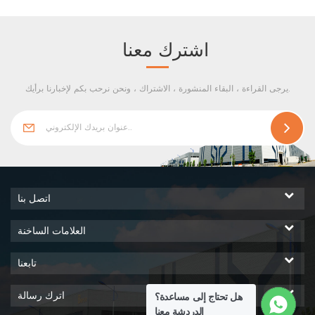
الصخري ، puf ، الصوف الصخري
الجبسي والصوف المغنيسيوم
الصوف الصخري.
اشترك معنا
يرجى القراءة ، البقاء المنشورة ، الاشتراك ، ونحن نرحب بكم لإخبارنا برأيك.
اتصل بنا
العلامات الساخنة
تابعنا
اترك رسالة
هل تحتاج إلى مساعدة؟
الدردشة معنا