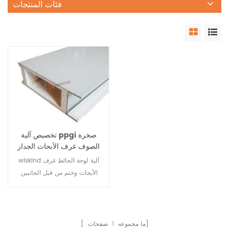
فئات المنتجات
تخصيص آلية ppgi صخرة
الصوف غرف الأبحاث الجدار
لمصنع المواد الغذائية
wiskind آلية لوحة الحائط غرف
الأبحاث وختم من قبل الجانبين.
أنها لا تحتاج لمحات الألومنيوم
عند الاتصال. يتم إدخالها مباشرة
ولها مواد أساسية مختلفة. لديها
المواد الأساسية مثل الصوف
صفحات]
[ ما مجموعه
1