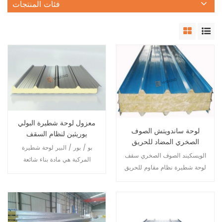
فئات المنتجات
معزول لوحة شطيرة البولي
لوحة ساندويتش الصوف
يوريثين لنظام السقف
الصخري المضاد للحريق
المعدني
بو / بور / البير لوحة شطيرة
لنظام السقف المعدني
الويسكيند الصوف الصخري سقف
المركبة هي مادة بناء شائعة
لوحة شطيرة نظام مقاوم للحريق
الاستخدام. مثل الأنواع الأخرى من
، من خلال معدات التشغيل الآلي
الألواح العازلة الهيكلية ، فهي
للمصنع المهنية تجعل الصوف
أيضًا مكونة من طبقتين من
الصخري والصلب مركب في
الهيكل الهيكلي ونواة عزل واحدة.
مجمله ، وذلك لتغيير رائحة