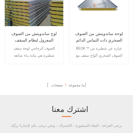
احتياجات لوحة الصوف الصخري
قبل المركب ، في بناء الحفاظ
على الحرارة والعزل الحراري ،
عزل الصوت ، متطلبات الوقاية
من الحرائق تحت فرضية أكثر من
لوحة ساندويتش من الصوف
لوح ساندويتش من الصوف
الوصول إلى الهدف من الجودة
الصخري ذات التماس الدائم
المعزول لنظام السقف
العالية والكفاءة وموثوقة وآمنة.
مع ختم حافة PU
المعدني
BiLOK ™ عبارة عن شطيرة من
الصوف الزجاجي لوحة سقف
الصوف الصخري ألواح سقف مع
شطيرة هي مادة بناء شائعة
ختم PU، ولها خط ثابت خاص. يتم
الاستخدام. مثل الأنواع الأخرى من
ربط التماس الدائم بإحكام لتوفير
الألواح العازلة الهيكلية ، فهي
مقاومة فعالة للماء وأداء محكم
أيضًا مكونة من طبقتين من
ومقاومة أقوى للرياح.
الهيكل الهيكلي ونواة عزل واحدة.
صفحات]
[ ما مجموعه
1
توفر الألواح الفولاذية كجلود
خارجية قوة كبيرة لهذه اللوحة
المركبة ، كما أن مادة عزل
اشترك معنا
الصوف الزجاجي توفر لها عزلًا
حراريًا رائعًا.
يرجى القراءة ، البقاء المنشورة ، الاشتراك ، ونحن نرحب بكم لإخبارنا برأيك.